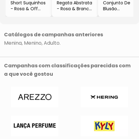
Short Suquinhos
Regata Abstrata
Conjunto De
- Rosa & Off
- Rosa & Branca
Blusão
White
- Malwee
Cavalinho &
- Malwee
Infantil
Calça Reta
- Rosa
Catálogos de campanhas anteriores
Menina
Menino
Adulto
Campanhas com classificações parecidas com
a que você gostou