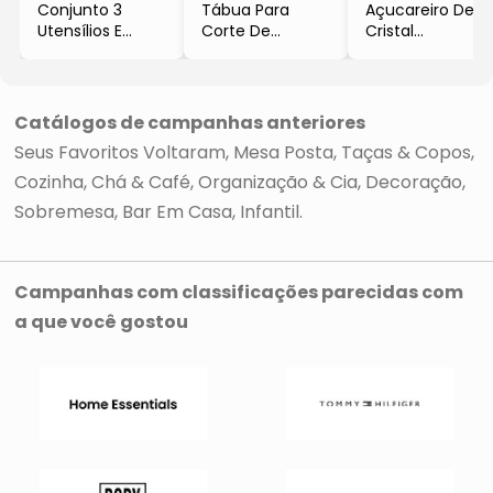
Conjunto 3
Tábua Para
Açucareiro De
Utensílios E
Corte De
Cristal
Suporte Em
Bambu Com
Diamante 260Ml
Bambu
Cabo 33Cm X
- Incolor
- Natural
18Cm X 1,2Cm
- Lyor
- Lyor
Lyor
Catálogos de campanhas anteriores
- Natural
Seus Favoritos Voltaram
Mesa Posta
Taças & Copos
Cozinha
Chá & Café
Organização & Cia
Decoração
Sobremesa
Bar Em Casa
Infantil
Campanhas com classificações parecidas com
a que você gostou