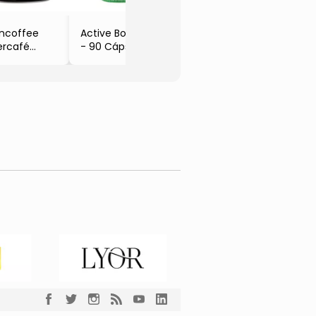
- 60 Unidades
incoffee
Active Boost
ercafé
- 90 Cápsulas
xtreme
esso
0g