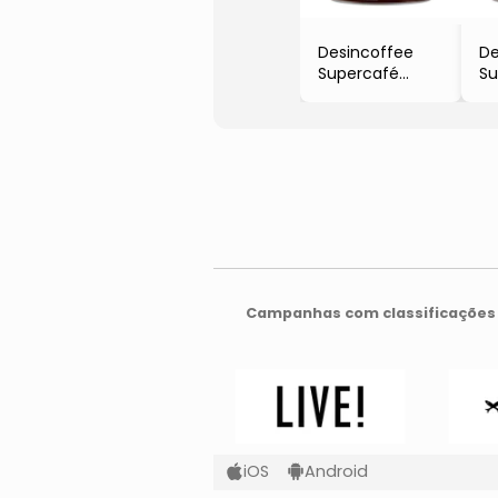
Desincoffee
De
Supercafé
Su
- Baunilha &
- 
Avelã
Fl
- 220g
- 
Campanhas com classificações 
iOS
Android