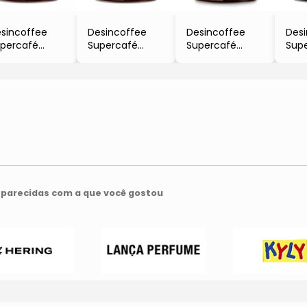
sincoffee
Desincoffee
Desincoffee
Des
percafé
Supercafé
Supercafé
Sup
Caramelo &
- Chocolate
- Vanilla Latte
- E
or De Sal
Suíço
- 220g
Espr
220g
- 220g
- 22
parecidas com a que você gostou