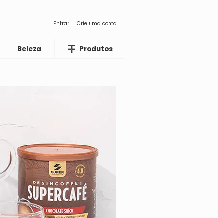
Entrar
Crie uma conta
Beleza
Liquida
Produtos