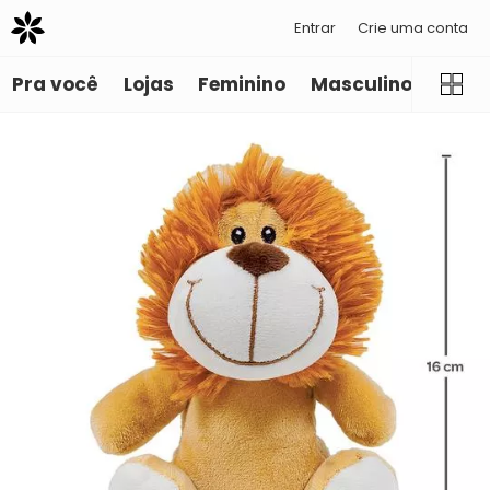
Entrar
Crie uma conta
Pra você
Lojas
Feminino
Masculino
Infant