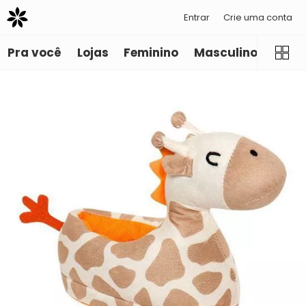
Entrar
Crie uma conta
Pra você
Lojas
Feminino
Masculino
Infant