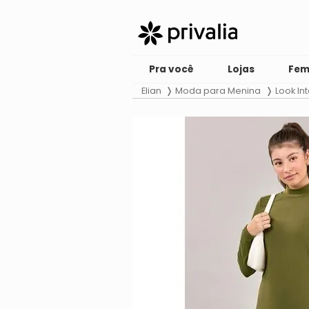
Pra você
Lojas
Fem
Elian
Moda para Menina
Look Int