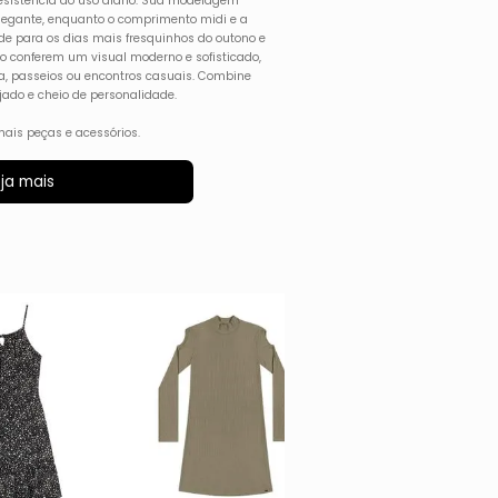
esistência ao uso diário. Sua modelagem
elegante, enquanto o comprimento midi e a
e para os dias mais fresquinhos do outono e
iso conferem um visual moderno e sofisticado,
ola, passeios ou encontros casuais. Combine
ado e cheio de personalidade.
ais peças e acessórios.
ja mais