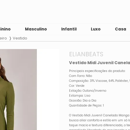
inino
Masculino
Infantil
Luxo
Casa
eiro
Vestido
ELIANBEATS
Vestido Midi Juvenil Cane
Principais especificações do produto:
Com Forro: Não
Composição: 31% Viscose, 64% Poliéster,
Cor: Verde
Estação: Outono/Inverno
Estampa: Liso
Ocasião: Dia a Dia
Quantidade de Peças: 1
O Vestido Midi Juvenil Canelado Manga
busca aliar conforto e estilo em um s
toque macio e textura diferenciada, o te