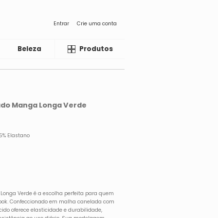
Entrar
Crie uma conta
Beleza
Liquida
Produtos
lado Manga Longa Verde
 5% Elastano
 Longa Verde é a escolha perfeita para quem
ó look. Confeccionado em malha canelada com
cido oferece elasticidade e durabilidade,