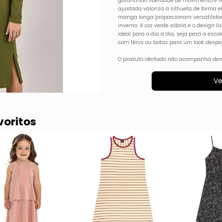
garantindo liberdade de movimento e r
ajustada valoriza a silhueta de forma 
manga longa proporcionam versatilidad
inverno. A cor verde sóbria e o design l
ideal para o dia a dia, seja para a esc
com tênis ou botas para um look despoj
O produto ofertado não acompanha dem
Ve
voritos