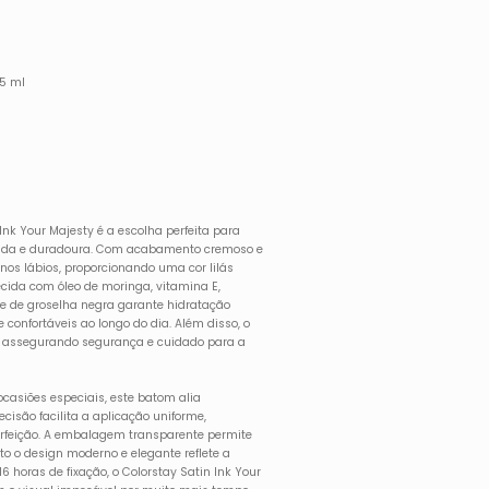
 5 ml
Ink Your Majesty é a escolha perfeita para
da e duradoura. Com acabamento cremoso e
 nos lábios, proporcionando uma cor lilás
ecida com óleo de moringa, vitamina E,
e de groselha negra garante hidratação
 confortáveis ao longo do dia. Além disso, o
, assegurando segurança e cuidado para a
 ocasiões especiais, este batom alia
recisão facilita a aplicação uniforme,
erfeição. A embalagem transparente permite
nto o design moderno e elegante reflete a
6 horas de fixação, o Colorstay Satin Ink Your