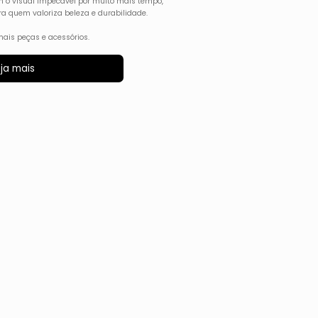
m o visual impecável por muito mais tempo,
a quem valoriza beleza e durabilidade.
ais peças e acessórios.
ja mais