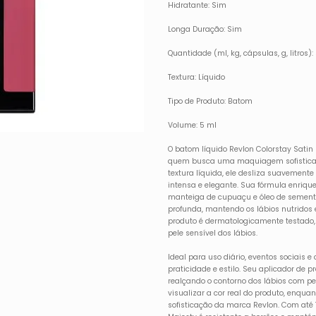
Hidratante: Sim
Longa Duração: Sim
Quantidade (ml, kg, cápsulas, g, litros):
Textura: Líquido
Tipo de Produto: Batom
Volume: 5 ml
O batom líquido Revlon Colorstay Satin 
quem busca uma maquiagem sofistica
textura líquida, ele desliza suavemente
intensa e elegante. Sua fórmula enriqu
manteiga de cupuaçu e óleo de sement
profunda, mantendo os lábios nutridos e
produto é dermatologicamente testado
pele sensível dos lábios.
Ideal para uso diário, eventos sociais e
praticidade e estilo. Seu aplicador de p
realçando o contorno dos lábios com p
visualizar a cor real do produto, enqua
sofisticação da marca Revlon. Com até 1