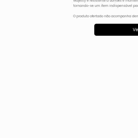
Majesty é resistente a borrões e manté
tornando-se um item indispensável par
O produto ofertado não acompanha dem
Ve