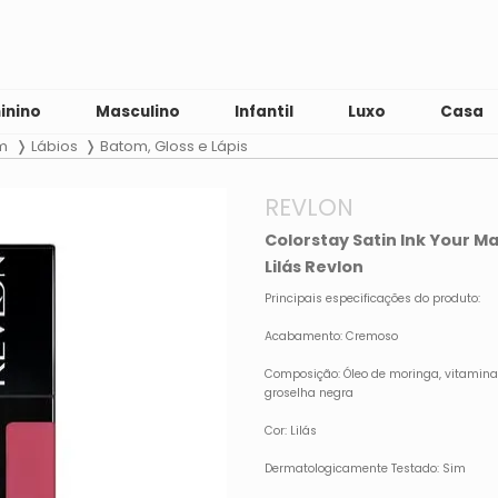
inino
Masculino
Infantil
Luxo
Casa
m
Lábios
Batom, Gloss e Lápis
REVLON
Colorstay Satin Ink Your 
Lilás Revlon
Principais especificações do produto:
Acabamento: Cremoso
Composição: Óleo de moringa, vitamina
groselha negra
Cor: Lilás
Dermatologicamente Testado: Sim