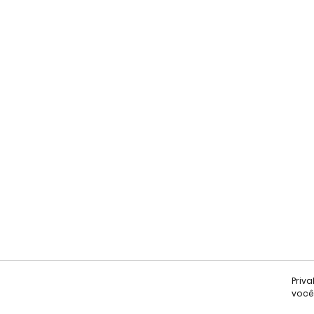
Priv
você