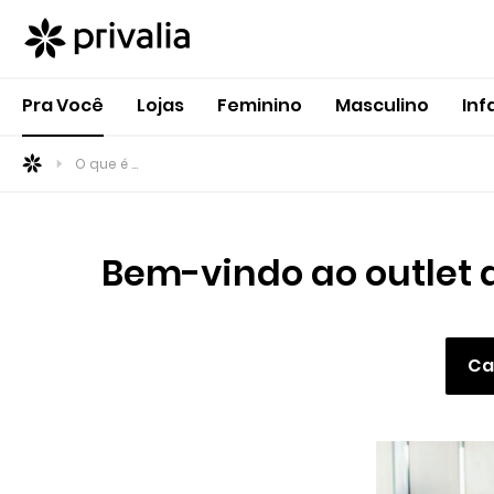
Pra Você
Lojas
Feminino
Masculino
Inf
O que é ...
Bem-vindo ao outlet 
Ca