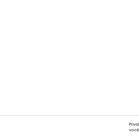
Priv
você