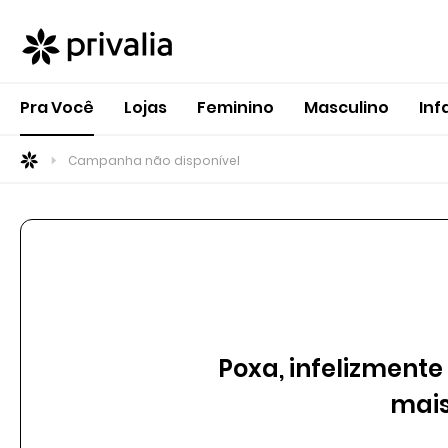
Pra Você
Lojas
Feminino
Masculino
Inf
Campanha não disponível
Poxa, infelizment
mais