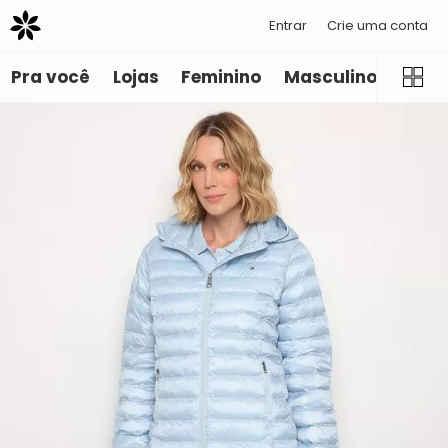
Entrar
Crie uma conta
Pra você
Lojas
Feminino
Masculino
Infant