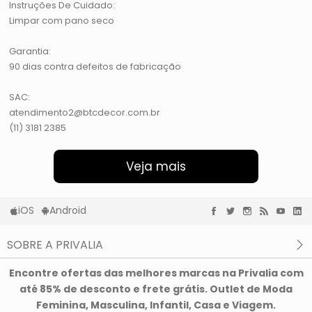
Instruções De Cuidado:
Limpar com pano seco
Garantia:
90 dias contra defeitos de fabricação
SAC:
atendimento2@btcdecor.com.br
(11) 3181 2385
Veja mais
iOS
Android
SOBRE A PRIVALIA
O que é a Privalia?
Encontre ofertas das melhores marcas na Privalia com
Privacidade e Cookies
até 85% de desconto e frete grátis. Outlet de Moda
Condições de uso
Feminina, Masculina, Infantil, Casa e Viagem.