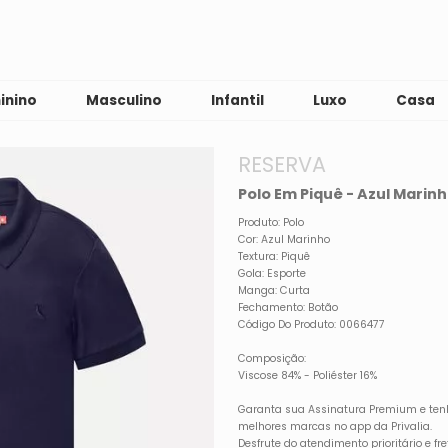
inino
Masculino
Infantil
Luxo
Casa
RESERVA
Polo Em Piquê - Azul Marin
Produto: Polo
Cor: Azul Marinho
Textura: Piquê
Gola: Esporte
Manga: Curta
Fechamento: Botão
Código Do Produto: 0066477
Composição:
Viscose 84% - Poliéster 16%
Garanta sua Assinatura Premium e ten
melhores marcas no app da Privalia.
Desfrute do atendimento prioritário e f