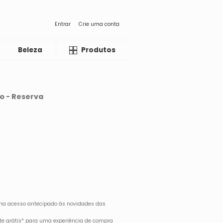
Entrar
Crie uma conta
Beleza
Liquida
Produtos
ho - Reserva
ha acesso antecipado às novidades das
rete grátis* para uma experiência de compra