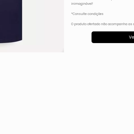
inimaginável!
*Consulte condições
O produto ofertado não acompanha as 
Ve