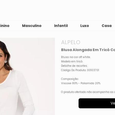
inino
Masculino
Infantil
Luxo
Casa
ALPELO
Blusa Alongada Em Tricô C
Blusa na cor off white.
Modelo em tricô.
Detalhe de recortes.
Código Do Produto: 00103701
Composição:
Viscose 80% - Poliamida 20%
O produto ofertado não acompanha as 
Ve