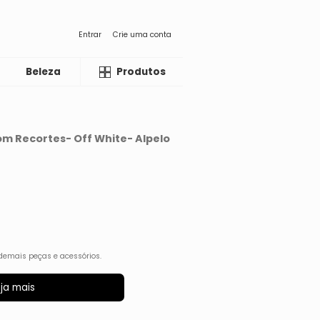
Entrar
Crie uma conta
Beleza
Liquida
Produtos
om Recortes- Off White- Alpelo
demais peças e acessórios.
ja mais