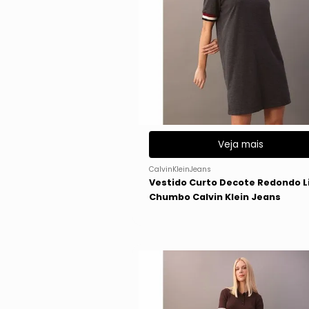
Veja mais
CalvinKleinJeans
Vestido Curto Decote Redondo L
Chumbo Calvin Klein Jeans