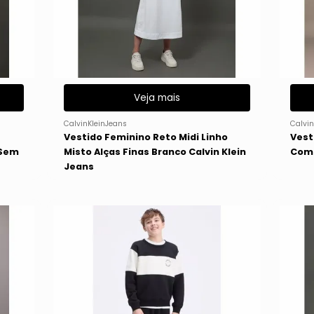
Veja mais
CalvinKleinJeans
Calvin
Vestido Feminino Reto Midi Linho
Vest
 Sem
Misto Alças Finas Branco Calvin Klein
Com 
Jeans