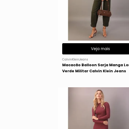
Veja mais
CalvinKleinJeans
Macacão Balloon Sarja Manga L
Verde Militar Calvin Klein Jeans