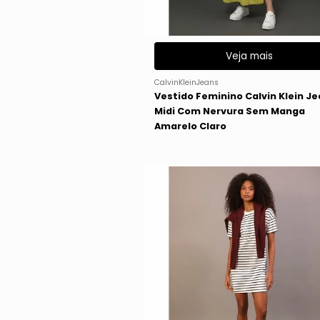
Veja mais
CalvinKleinJeans
Vestido Feminino Calvin Klein J
Midi Com Nervura Sem Manga
Amarelo Claro