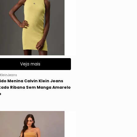
Veja mais
KleinJeans
ido Menina Calvin Klein Jeans
tado Ribana Sem Manga Amarelo
o