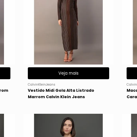
Veja mais
CalvinKleinJeans
Calvin
rrom
Vestido Midi Gola Alta Listrado
Maca
Marrom Calvin Klein Jeans
Cara