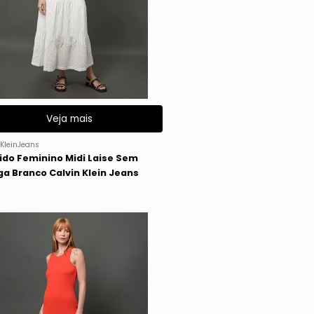
Veja mais
KleinJeans
ido Feminino Midi Laise Sem
a Branco Calvin Klein Jeans