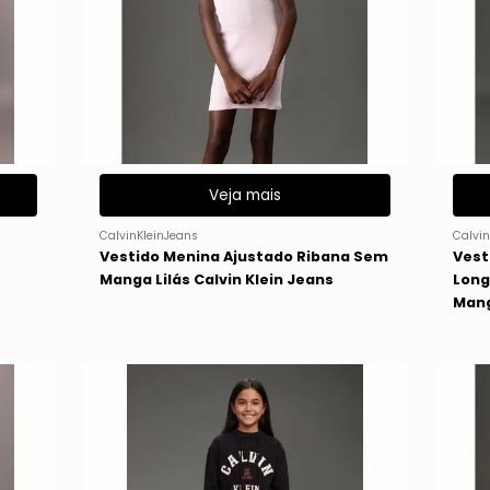
Veja mais
CalvinKleinJeans
Calvin
Vestido Menina Ajustado Ribana Sem
Vest
Manga Lilás Calvin Klein Jeans
Long
Mang