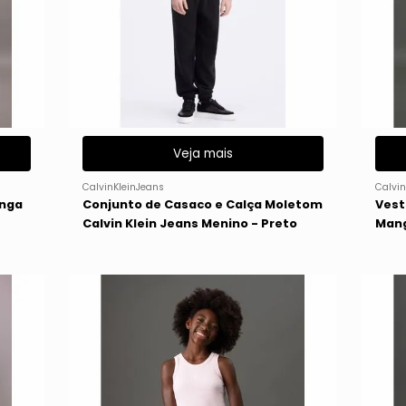
Veja mais
CalvinKleinJeans
Calvin
onga
Conjunto de Casaco e Calça Moletom
Vest
Calvin Klein Jeans Menino - Preto
Mang