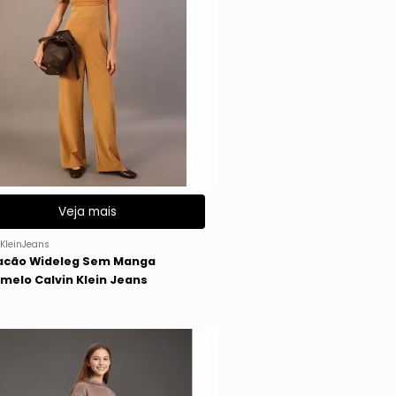
Veja mais
KleinJeans
cão Wideleg Sem Manga
melo Calvin Klein Jeans