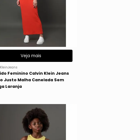
Veja mais
KleinJeans
ido Feminino Calvin Klein Jeans
o Justo Malha Canelada Sem
a Laranja