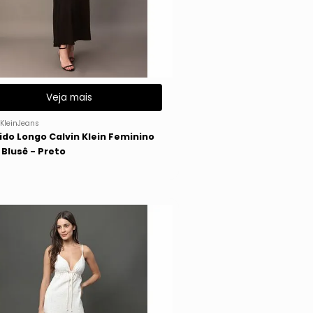
Veja mais
KleinJeans
ido Longo Calvin Klein Feminino
Blusê - Preto