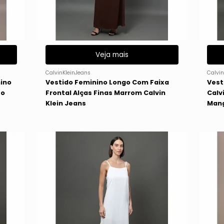
Veja mais
CalvinKleinJeans
Calvin
nino
Vestido Feminino Longo Com Faixa
Vest
to
Frontal Alças Finas Marrom Calvin
Calv
Klein Jeans
Mang