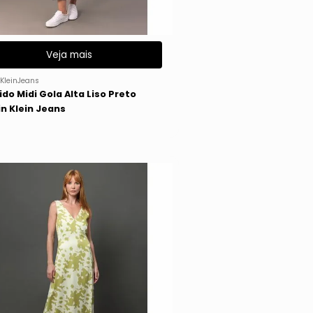
Veja mais
KleinJeans
ido Midi Gola Alta Liso Preto
in Klein Jeans