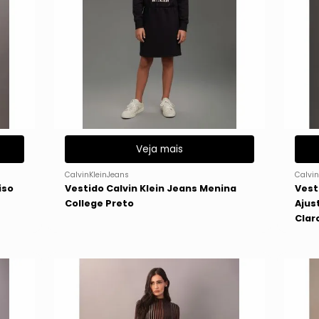
Veja mais
CalvinKleinJeans
Calvin
iso
Vestido Calvin Klein Jeans Menina
Vest
College Preto
Ajus
Clar