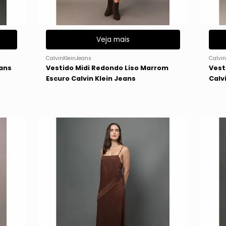
Veja mais
CalvinKleinJeans
Calvin
eans
Vestido Midi Redondo Liso Marrom
Vest
Escuro Calvin Klein Jeans
Calv