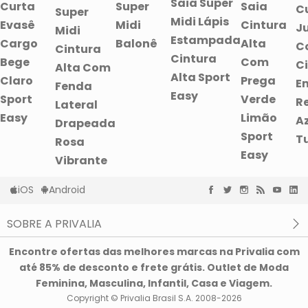
Saia Super
Curta
Super
Saia
C
Super
Midi Lápis
Evasê
Midi
Cintura
J
Midi
Estampada
Cargo
Balonê
Alta
C
Cintura
Cintura
Bege
Com
C
Alta Com
Alta Sport
Claro
Prega
E
Fenda
Easy
Sport
Verde
Re
Lateral
Easy
Limão
A
Drapeada
Sport
T
Rosa
Easy
Vibrante
iOS
Android
SOBRE A PRIVALIA
O que é a Privalia?
Encontre ofertas das melhores marcas na Privalia com
Privacidade e Cookies
até 85% de desconto e frete grátis. Outlet de Moda
Condições de uso
Feminina, Masculina, Infantil, Casa e Viagem.
Copyright © Privalia Brasil S.A. 2008-2026