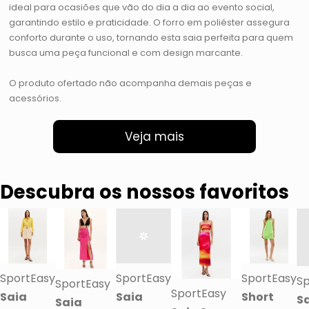
ideal para ocasiões que vão do dia a dia ao evento social,
garantindo estilo e praticidade. O forro em poliéster assegura
conforto durante o uso, tornando esta saia perfeita para quem
busca uma peça funcional e com design marcante.
O produto ofertado não acompanha demais peças e
acessórios.
Veja mais
Descubra os nossos favoritos
SportEasy
SportEasy
SportEasy
Sp
SportEasy
SportEasy
Saia
Saia
Short
S
Saia