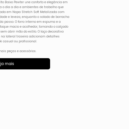
lto Baixo Pewter une conforto e elegância em
ra o dia a dia e ambientes de trabalho que
nada em Napa Stretch Soft Metalizada com
idade e leveza, enquanto o solado de borracha
a passo. O forro interno em espuma e a
toque macio e acolhedor, tornando o calçado
sem abrir mão do estilo. O laço decorativo
a na lateral traseira adicionam detalhes
k casual ou profissional.
ais peças e acessórios.
ja mais