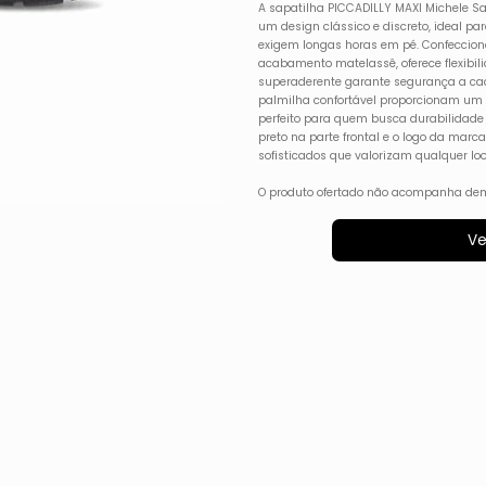
A sapatilha PICCADILLY MAXI Michele Sa
um design clássico e discreto, ideal pa
exigem longas horas em pé. Confeccio
acabamento matelassê, oferece flexibil
superaderente garante segurança a cad
palmilha confortável proporcionam um 
perfeito para quem busca durabilidade 
preto na parte frontal e o logo da marc
sofisticados que valorizam qualquer loo
O produto ofertado não acompanha dem
Ve