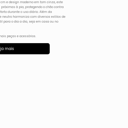
cm e design moderno em tom cinza, este
 próximas à pia, protegendo o chão contra
orto durante o uso diário. Além da
 e neutro harmoniza com diversos estilos de
l para o dia a dia, seja em casa ou no
ais peças e acessórios.
ja mais