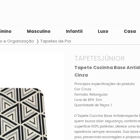
inino
Masculino
Infantil
Luxo
Casa
 e Organização
Tapetes de Pia
TAPETESJÚNIOR
Tapete Cozinha Base Antid
Cinza
Principais especificações do produto:
Cor: Cinza
Formato: Retangular
Livre de BPA: Sim
Quantidade de Peças: 1
O Tapete Cozinha Base Antiderrapante R
quem busca aliar segurança, conforto e
superfície 100% poliéster, oferece uma t
aparência sempre renovada. Sua base e
piso, prevenindo escorregões e propo