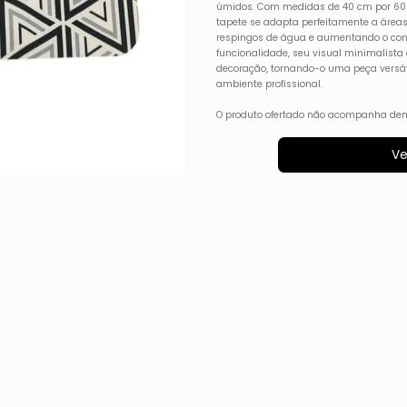
úmidos. Com medidas de 40 cm por 60 
tapete se adapta perfeitamente a áreas
respingos de água e aumentando o conf
funcionalidade, seu visual minimalista
decoração, tornando-o uma peça versáti
ambiente profissional.
O produto ofertado não acompanha dem
Ve