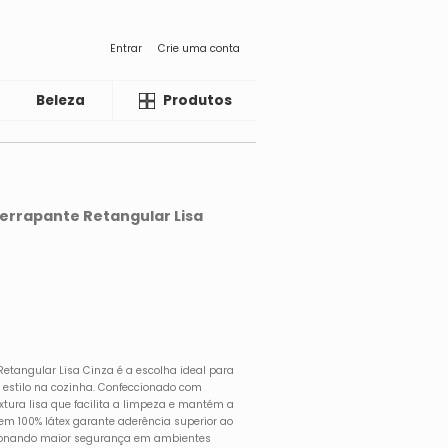
Entrar
Crie uma conta
Beleza
Liquida
Produtos
errapante Retangular Lisa
etangular Lisa Cinza é a escolha ideal para
 estilo na cozinha. Confeccionado com
extura lisa que facilita a limpeza e mantém a
m 100% látex garante aderência superior ao
rcionando maior segurança em ambientes