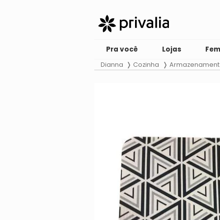
Pra você
Lojas
Fem
Dianna
Cozinha
Armazenamento