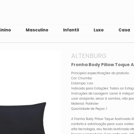
inino
Masculino
Infantil
Luxo
Casa
ALTENBURG
Fronha Body Pillow Toque
Principais especificações do produto:
Cor: Chumbo
Estampa: Liso
Indicado para Estações: Todas as Estaç
Instruções de Lavagem: Lavar à máqui
usar alvejante, secar à sombra, não pas
Material: Poliéster
Quantidade de Peças: 1
A Fronha Body Pillow Toque Acetinado 
conforto e sofisticação para suas noite
alta tecnologia, seu tecido acetinado o