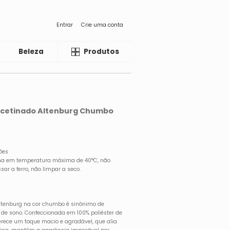
Entrar
Crie uma conta
Beleza
Liquida
Produtos
 Acetinado Altenburg Chumbo
ões
na em temperatura máxima de 40°C, não
sar a ferro, não limpar a seco.
Altenburg na cor chumbo é sinônimo de
s de sono. Confeccionada em 100% poliéster de
ferece um toque macio e agradável, que alia