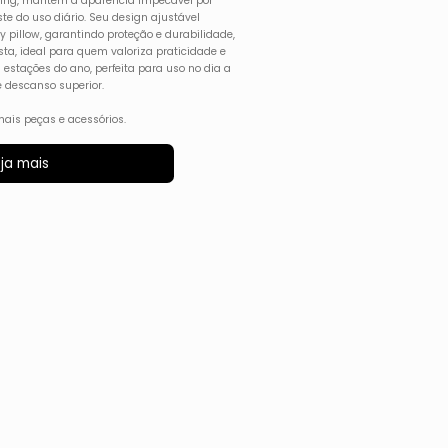
lling, mantém a aparência impecável por
te do uso diário. Seu design ajustável
y pillow, garantindo proteção e durabilidade,
ta, ideal para quem valoriza praticidade e
as estações do ano, perfeita para uso no dia a
 descanso superior.
ais peças e acessórios.
ja mais