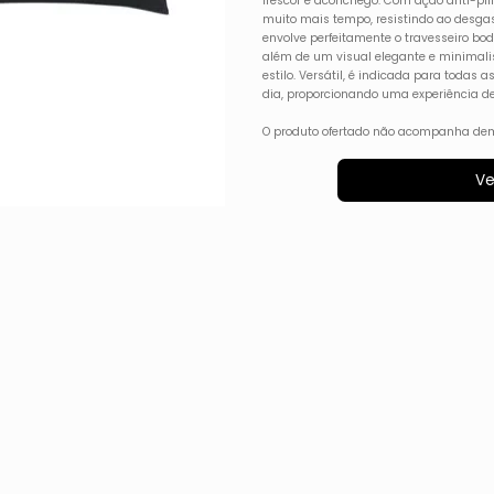
frescor e aconchego. Com ação anti-pi
muito mais tempo, resistindo ao desgas
envolve perfeitamente o travesseiro bod
além de um visual elegante e minimalis
estilo. Versátil, é indicada para todas 
dia, proporcionando uma experiência de
O produto ofertado não acompanha dem
Ve